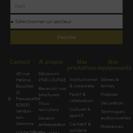
S'inscrire
Contact
A propos
Nos
Nos
prestations
équipements
45 rue
Découvrir
Institutionnel
Dômes &
Hélène
PSB LOUNGE
& corporate
tentes
Boucher
Recevoir nos
ZI
Festif &
Mobilier
brochures
Faouquette
célébration
Décoration
Nous
82600
Culturel &
recrutons
Verdun-
Techniques
sportif
sur-
audiovisuelles
Devenir
Garonne
Caritatif &
ambassadeur
Ambiances
solidaire
contact@psb-