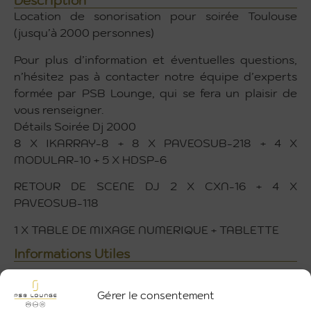
Description
Location de sonorisation pour soirée Toulouse
(jusqu’à 2000 personnes)
Pour plus d’information et éventuelles questions,
n’hésitez pas à contacter notre équipe d’experts
formée par PSB Lounge, qui se fera un plaisir de
vous renseigner.
Détails Soirée Dj 2000
8 X IKARRAY-8 + 8 X PAVEOSUB-218 + 4 X
MODULAR-10 + 5 X HDSP-6
RETOUR DE SCENE DJ 2 X CXN-16 + 4 X
PAVEOSUB-118
1 X TABLE DE MIXAGE NUMERIQUE + TABLETTE
Informations Utiles
Aucune information disponible pour ce produit.
Gérer le consentement