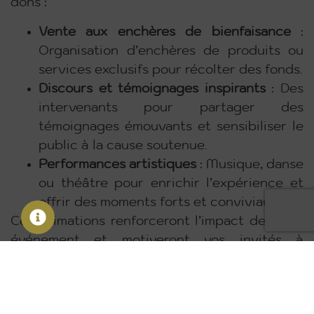
dons :
Vente aux enchères de bienfaisance
:
Organisation d’enchères de produits ou
services exclusifs pour récolter des fonds.
Discours et témoignages inspirants
: Des
intervenants pour partager des
témoignages émouvants et sensibiliser le
public à la cause soutenue.
Performances artistiques
: Musique, danse
ou théâtre pour enrichir l’expérience et
offrir des moments forts et conviviaux.
Ces animations renforceront l’impact de votre
événement et motiveront vos invités à
contribuer généreusement.
Pourquoi Choisir Notre Agence pour Votre Soirée
de Collecte de Fonds ?