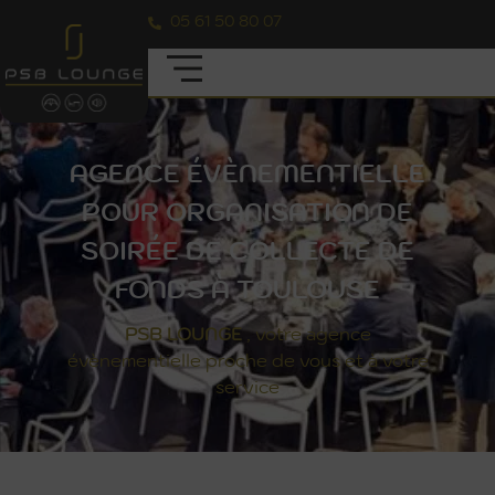
05 61 50 80 07
AGENCE ÉVÈNEMENTIELLE
POUR ORGANISATION DE
SOIRÉE DE COLLECTE DE
FONDS À TOULOUSE
PSB
LOUNGE
, votre agence
évènementielle proche de vous et à votre
service