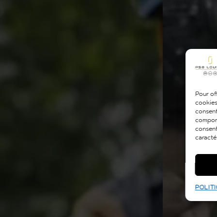
Pour off
cookies
consent
comport
consent
caracté
POLITI