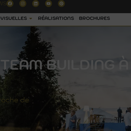
WS
VISUELLES
RÉALISATIONS
BROCHURES
TEAM BUILDING À
roche de