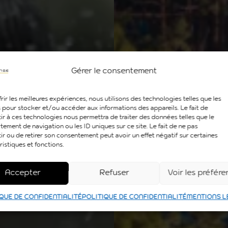
Gérer le consentement
rir les meilleures expériences, nous utilisons des technologies telles que les
 pour stocker et/ou accéder aux informations des appareils. Le fait de
ir à ces technologies nous permettra de traiter des données telles que le
ement de navigation ou les ID uniques sur ce site. Le fait de ne pas
ir ou de retirer son consentement peut avoir un effet négatif sur certaines
ristiques et fonctions.
Accepter
Refuser
Voir les préfér
QUE DE CONFIDENTIALITÉ
POLITIQUE DE CONFIDENTIALITÉ
MENTIONS L