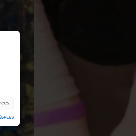
ences
ÉGALES