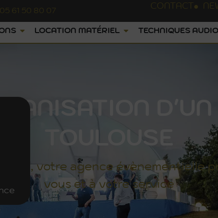
CONTACT
NE
05 61 50 80 07
IONS
LOCATION MATÉRIEL
TECHNIQUES AUDIO
GANISATION D'UN 
TOULOUSE
UNGE
, votre agence évènementielle p
vous et à votre service
ence