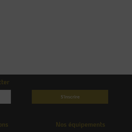
Découvrir
Découvrir
tter
S'inscrire
ons
Nos équipements