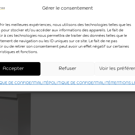
Gérer le consentement
rir les meilleures expériences, nous utilisons des technologies telles que les
 pour stocker et/ou accéder aux informations des appareils. Le fait de
ir à ces technologies nous permettra de traiter des données telles que le
ement de navigation ou les ID uniques sur ce site. Le fait de ne pas
ir ou de retirer son consentement peut avoir un effet négatif sur certaines
ristiques et fonctions.
 D’ACCUEIL
DESK D’ACCUEIL KUBI
Accepter
Refuser
Voir les préfér
RONDO
WOOD
QUE DE CONFIDENTIALITÉ
POLITIQUE DE CONFIDENTIALITÉ
MENTIONS L