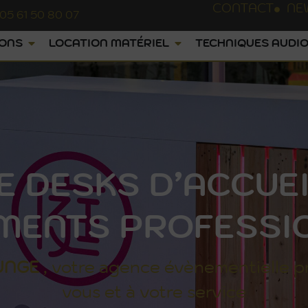
CONTACT
NE
05 61 50 80 07
IONS
LOCATION MATÉRIEL
TECHNIQUES AUDIO
E DESKS D’ACCUE
MENTS PROFESSI
UNGE
, votre agence évènementielle p
vous et à votre service