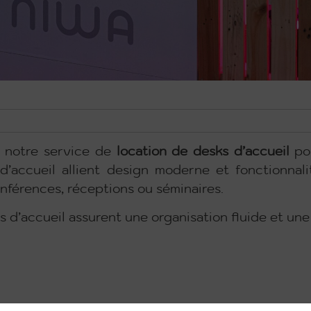
c notre service de
location de desks d’accueil
pou
’accueil allient design moderne et fonctionnalité
onférences, réceptions ou séminaires.
ks d’accueil assurent une organisation fluide et u