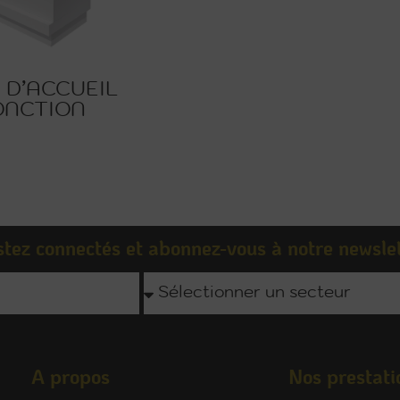
 D’ACCUEIL
ONCTION
Découvrir
tez connectés et abonnez-vous à notre newsle
A propos
Nos prestati