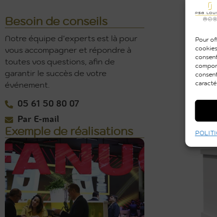
Besoin de conseils
Notre équipe d’experts est là pour
Pour off
cookies
vous accompagner et répondre à
consent
toutes vos questions, afin de
comport
garantir le succès de votre
consent
caracté
événement.
05 61 50 80 07
DESK
Par E-mail
Exemple de réalisations
POLITI