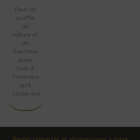
Pour un
souffle
de
nature et
de
fraicheur
aussi
bien à
l'intérieur
qu'à
l'extérieur
Découvrir
Restez connectés et abonnez-vous à notre