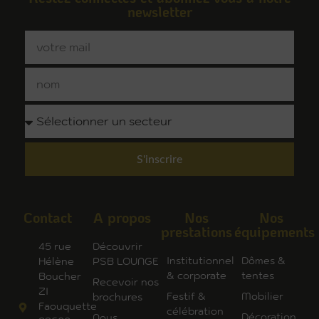
newsletter
S'inscrire
Contact
A propos
Nos
Nos
prestations
équipements
45 rue
Découvrir
Institutionnel
Dômes &
Hélène
PSB LOUNGE
& corporate
tentes
Boucher
Recevoir nos
ZI
Festif &
Mobilier
brochures
Faouquette
célébration
Décoration
Nous