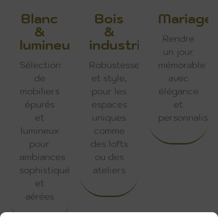
Blanc
Bois
Mariage
&
&
Rendre
lumineux
industriel
un jour
Sélection
Robustesse
mémorable
de
et style,
avec
mobiliers
pour les
élégance
épurés
espaces
et
et
uniques
personnalisat
lumineux
comme
pour
des lofts
ambiances
ou des
Découvrir
sophistiquées
ateliers
et
aérées
Découvrir