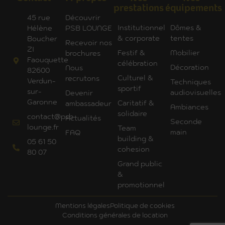
prestations
équipements
45 rue
Découvrir
Institutionnel
Dômes &
Hélène
PSB LOUNGE
& corporate
tentes
Boucher
Recevoir nos
ZI
Festif &
Mobilier
brochures
Faouquette
célébration
Décoration
Nous
82600
Culturel &
recrutons
Verdun-
Techniques
sportif
sur-
audiovisuelles
Devenir
Garonne
Caritatif &
ambassadeur
Ambiances
solidaire
contact@psb-
Actualités
Seconde
lounge.fr
Team
main
FAQ
building &
05 61 50
cohesion
80 07
Grand public
&
promotionnel
Mentions légales
Politique de cookies
Conditions générales de location