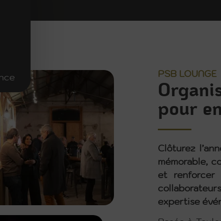
PSB LOUNGE
ence
Organis
pour en
Clôturez l’an
mémorable, co
et renforcer
collaborateur
expertise évé