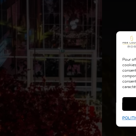
Pour off
cookies
consent
comport
consent
caracté
POLITI