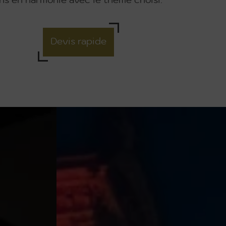
ns en harmonie avec le thème choisi.
Devis rapide