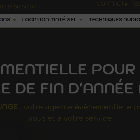
CONTACT
NE
05 61 50 80 07
IONS
LOCATION MATÉRIEL
TECHNIQUES AUDIO
MENTIELLE POUR
E DE FIN D'ANNÉE
UNGE
, votre agence évènementielle p
vous et à votre service