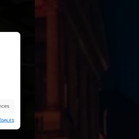
ences
ÉGALES