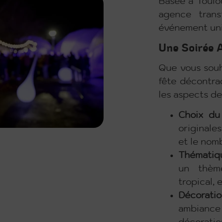
Basée à Toulou
agence trans
événement uniq
Une Soirée 
Que vous souh
fête décontra
les aspects de 
Choix du 
originale
et le nom
Thématiq
un thème
tropical, 
Décorati
ambiance 