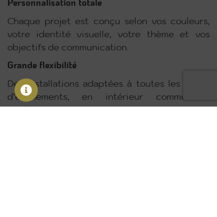
Personnalisation totale
Chaque projet est conçu selon vos couleurs,
votre identité visuelle, votre thème et vos
objectifs de communication.
Grande flexibilité
Des installations adaptées à toutes les tailles
d’événements, en intérieur comme en
extérieur.
Accompagnement clé en main
Nous coordonnons l’ensemble du projet avec
nos partenaires spécialisés afin de vous
garantir une organisation simple et un résultat
professionnel.
Faites de votre événement un moment unique