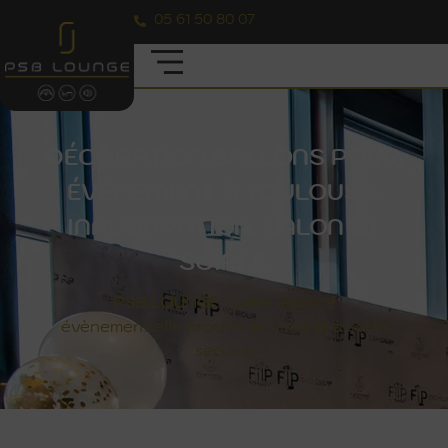
05 61 50 80 07
DÉCORATION BALLONS POUR
ÉVÉNEMENT À TOULOUSE,
INAUGURATION, SALON ET
SOIRÉE
PSB
LOUNGE
, votre agence
évènementielle proche de vous et à votre
service