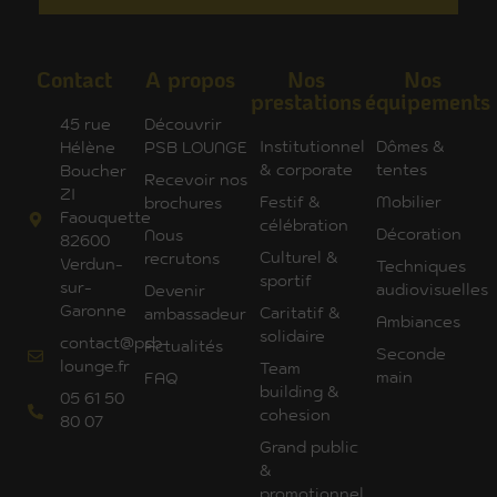
Contact
A propos
Nos
Nos
prestations
équipements
45 rue
Découvrir
Institutionnel
Dômes &
Hélène
PSB LOUNGE
& corporate
tentes
Boucher
Recevoir nos
ZI
Festif &
Mobilier
brochures
Faouquette
célébration
Décoration
Nous
82600
Culturel &
recrutons
Verdun-
Techniques
sportif
sur-
audiovisuelles
Devenir
Garonne
Caritatif &
ambassadeur
Ambiances
solidaire
contact@psb-
Actualités
Seconde
lounge.fr
Team
main
FAQ
building &
05 61 50
cohesion
80 07
Grand public
&
promotionnel