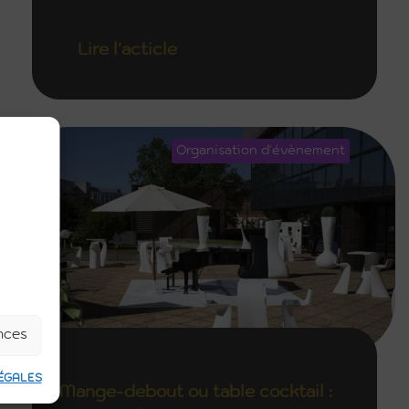
Lire l'acticle
Organisation d'évènement
ences
ÉGALES
Mange-debout ou table cocktail :