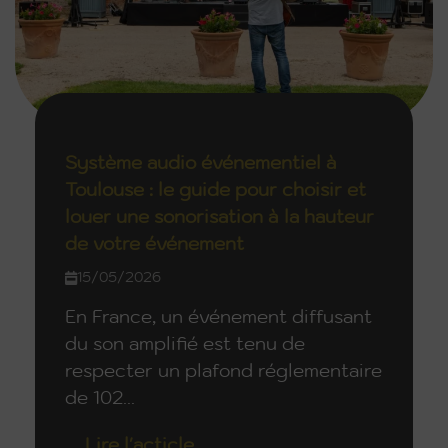
Système audio événementiel à
Toulouse : le guide pour choisir et
louer une sonorisation à la hauteur
de votre événement
15/05/2026
En France, un événement diffusant
du son amplifié est tenu de
respecter un plafond réglementaire
de 102...
Lire l'acticle