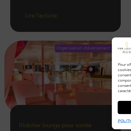
Lire l'acticle
Organisation d'évènement
Pour off
cookies
consent
comport
consent
caracté
POLITI
Mobilier lounge pour soirée