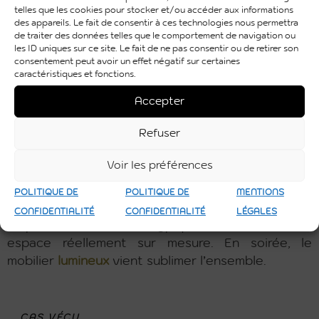
telles que les cookies pour stocker et/ou accéder aux informations
des appareils. Le fait de consentir à ces technologies nous permettra
de traiter des données telles que le comportement de navigation ou
les ID uniques sur ce site. Le fait de ne pas consentir ou de retirer son
consentement peut avoir un effet négatif sur certaines
caractéristiques et fonctions.
La modularité, signature PSB Lounge
Accepter
Nos banquettes lounge »
gamme Lounge box
»
Refuser
s’assemblent par modules, exactement comme nos
dômes à arches : on compose des lignes courbes,
Voir les préférences
des carrés fermés, des espaces ouverts, selon le
lieu et le nombre d’invités. Cette modularité
POLITIQUE DE
POLITIQUE DE
MENTIONS
encore rare sur la région toulousaine permet
CONFIDENTIALITÉ
CONFIDENTIALITÉ
LÉGALES
d’épouser une salle atypique et de créer un
espace réellement sur mesure. En soirée, le
mobilier
lumineux
vient sublimer l’ensemble.
CAS VÉCU