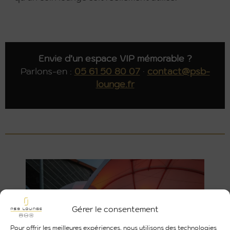
Envie d’un espace VIP mémorable ?
Parlons-en :
05 61 50 80 07
·
contact@psb-
lounge.fr
Gérer le consentement
Pour offrir les meilleures expériences, nous utilisons des technologies