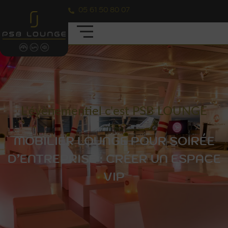
05 61 50 80 07
L'évènementiel c'est PSB LOUNGE
MOBILIER LOUNGE POUR SOIRÉE
D’ENTREPRISE : CRÉER UN ESPACE
VIP