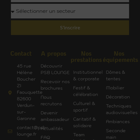
S'inscrire
Contact
A propos
Nos
Nos
prestations
équipements
45 rue
Découvrir
Institutionnel
Dômes &
Hélène
PSB LOUNGE
& corporate
tentes
Boucher
Recevoir nos
ZI
Festif &
Mobilier
brochures
Faouquette
célébration
Décoration
Nous
82600
Culturel &
recrutons
Verdun-
Techniques
sportif
sur-
audiovisuelles
Devenir
Garonne
Caritatif &
ambassadeur
Ambiances
solidaire
contact@psb-
Actualités
Seconde
lounge.fr
Team
main
FAQ