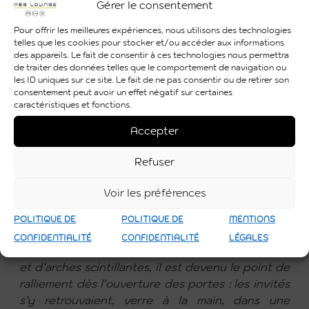
et installe une ambiance festive immédiate. Pour
Gérer le consentement
aller plus loin, nous proposons une création maison
Pour offrir les meilleures expériences, nous utilisons des technologies
: le
ciel de bar
, une structure suspendue au-
telles que les cookies pour stocker et/ou accéder aux informations
dessus du comptoir, que l’on peut végétaliser et
des appareils. Le fait de consentir à ces technologies nous permettra
de traiter des données telles que le comportement de navigation ou
éclairer. Il apporte de la hauteur, du volume et une
les ID uniques sur ce site. Le fait de ne pas consentir ou de retirer son
vraie chaleur un détail qui transforme un simple
consentement peut avoir un effet négatif sur certaines
bar en pièce maîtresse scénographique. Associé à
caractéristiques et fonctions.
notre
éclairage événementiel
et à la
décoration
,
Accepter
l’effet est saisissant.
Refuser
Voir les préférences
CAS VÉCU
Pour une soirée d’entreprise, nous avons fait du
POLITIQUE DE
POLITIQUE DE
MENTIONS
bar lumineux le cœur d’une salle baignée de bleu
CONFIDENTIALITÉ
CONFIDENTIALITÉ
LÉGALES
et de violet. Entouré de mange-debout lumineux
et d’arches scintillantes, il est devenu le point de
ralliement dès l’ouverture des portes : les invités
s’y retrouvaient, verre à la main, dans une