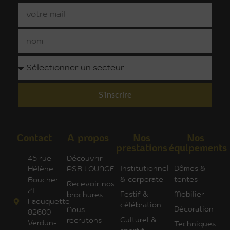
S'inscrire
Contact
A propos
Nos
Nos
prestations
équipements
45 rue
Découvrir
Institutionnel
Dômes &
Hélène
PSB LOUNGE
& corporate
tentes
Boucher
Recevoir nos
ZI
Festif &
Mobilier
brochures
Faouquette
célébration
Décoration
Nous
82600
Culturel &
recrutons
Verdun-
Techniques