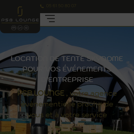
05 61 50 80 07
LOCATION DE TENTE SKYDOME
POUR VOS ÉVÉNEMENTS
D’ENTREPRISE
PSB
LOUNGE
, votre agence
évènementielle proche de
vous et à votre service