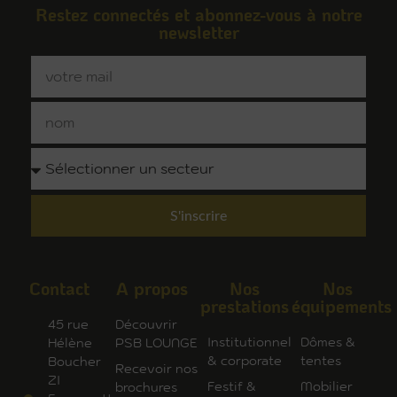
Restez connectés et abonnez-vous à notre
newsletter
S'inscrire
Contact
A propos
Nos
Nos
prestations
équipements
45 rue
Découvrir
Institutionnel
Dômes &
Hélène
PSB LOUNGE
& corporate
tentes
Boucher
Recevoir nos
ZI
Festif &
Mobilier
brochures