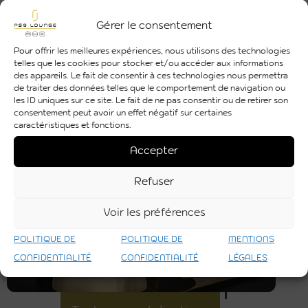
événement.
Gérer le consentement
05 61 50 80 07
Pour offrir les meilleures expériences, nous utilisons des technologies
Par E-mail
telles que les cookies pour stocker et/ou accéder aux informations
des appareils. Le fait de consentir à ces technologies nous permettra
Exemple de réalisations
de traiter des données telles que le comportement de navigation ou
les ID uniques sur ce site. Le fait de ne pas consentir ou de retirer son
consentement peut avoir un effet négatif sur certaines
caractéristiques et fonctions.
Accepter
Refuser
Voir les préférences
Découvrir
POLITIQUE DE
POLITIQUE DE
MENTIONS
CONFIDENTIALITÉ
CONFIDENTIALITÉ
LÉGALES