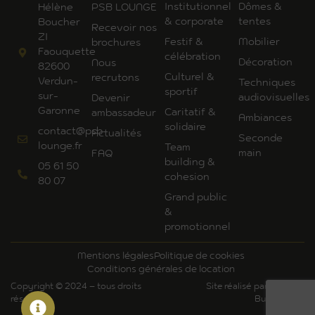
Institutionnel
Dômes &
Hélène
PSB LOUNGE
& corporate
tentes
Boucher
Recevoir nos
ZI
Festif &
Mobilier
brochures
Faouquette
célébration
Décoration
Nous
82600
Culturel &
recrutons
Verdun-
Techniques
sportif
sur-
audiovisuelles
Devenir
Garonne
Caritatif &
ambassadeur
Ambiances
solidaire
contact@psb-
Actualités
Seconde
lounge.fr
Team
main
FAQ
building &
05 61 50
cohesion
80 07
Grand public
&
promotionnel
Mentions légales
Politique de cookies
Conditions générales de location
Copyright © 2024 – tous droits
Site réalisé par Art'Com
réservés
Bureautique