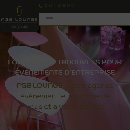
05 61 50 80 07
LOCATION DE TABOURETS POUR
ÉVÉNEMENTS D'ENTREPRISE
PSB
LOUNGE
, votre agence
évènementielle proche de
vous et à votre service