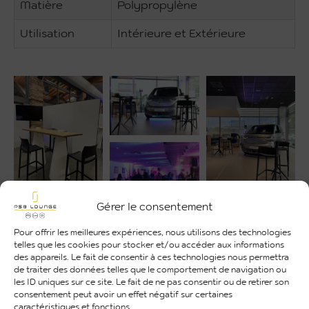
Matière
Polypropylène
Utilisation
Intérieure et Extérieure
Gérer le consentement
Pour offrir les meilleures expériences, nous utilisons des technologies
telles que les cookies pour stocker et/ou accéder aux informations
des appareils. Le fait de consentir à ces technologies nous permettra
de traiter des données telles que le comportement de navigation ou
les ID uniques sur ce site. Le fait de ne pas consentir ou de retirer son
consentement peut avoir un effet négatif sur certaines
caractéristiques et fonctions.