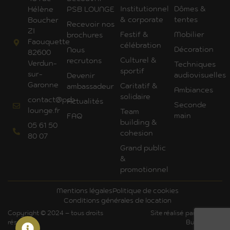
Institutionnel
Dômes &
Hélène
PSB LOUNGE
& corporate
tentes
Boucher
Recevoir nos
ZI
Festif &
Mobilier
brochures
Faouquette
célébration
Décoration
Nous
82600
Culturel &
recrutons
Verdun-
Techniques
sportif
sur-
audiovisuelles
Devenir
Garonne
Caritatif &
ambassadeur
Ambiances
solidaire
contact@psb-
Actualités
Seconde
lounge.fr
Team
main
FAQ
building &
05 61 50
cohesion
80 07
Grand public
&
promotionnel
Mentions légales
Politique de cookies
Conditions générales de location
Copyright © 2024 – tous droits
Site réalisé par Art'Com
réservés
Bureautique