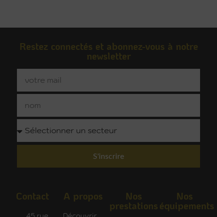
Restez connectés et abonnez-vous à notre
newsletter
S'inscrire
Contact
A propos
Nos
Nos
prestations
équipements
45 rue
Découvrir