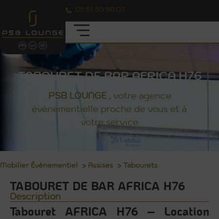
05 61 50 80 07
TABOURET DE BAR AFRICA H76
PSB
LOUNGE
, votre agence
évènementielle proche de vous et à
votre service
Mobilier Évènementiel
>
Assises
>
Tabourets
TABOURET DE BAR AFRICA H76
Description
Tabouret AFRICA H76 – Location