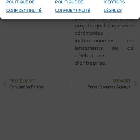
POLITIQUE DE
POLITIQUE DE
MENTIONS
Faites-nous confiance
CONFIDENTIALITÉ
CONFIDENTIALITÉ
LÉGALES
pour donner vie à vos
projets, qu’il s’agisse de
cérémonies
institutionnelles, de
lancements ou de
célébrations
d’entreprise.
PRÉCÉDENT
SUIVANT
Convention Perrier
Porte Ouvertes Acantys
VOUS AUSSI VOUS SOUHAITEZ
CRÉER UN ÉVÈNEMENT UNIQUE
ET ORIGINAL