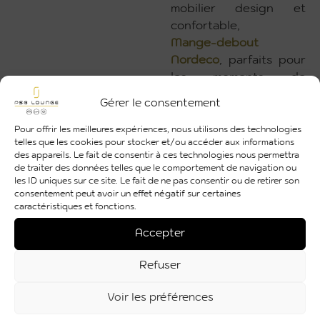
mobilier design et
confortable,
Mange-debout
Nordeco
, parfaits pour
les moments de
convivialité,avec
nos
Gérer le consentement
chaises Africa
.
Cloisons Frame
,
Pour offrir les meilleures expériences, nous utilisons des technologies
telles que les cookies pour stocker et/ou accéder aux informations
garantissant une
des appareils. Le fait de consentir à ces technologies nous permettra
séparation élégante
de traiter des données telles que le comportement de navigation ou
des espaces.
les ID uniques sur ce site. Le fait de ne pas consentir ou de retirer son
consentement peut avoir un effet négatif sur certaines
Cet événement illustre
caractéristiques et fonctions.
notre savoir-faire dans
la création d’ambiances
Accepter
personnalisées et notre
capacité à répondre
Refuser
aux exigences
Voir les préférences
d’événements
professionnels.