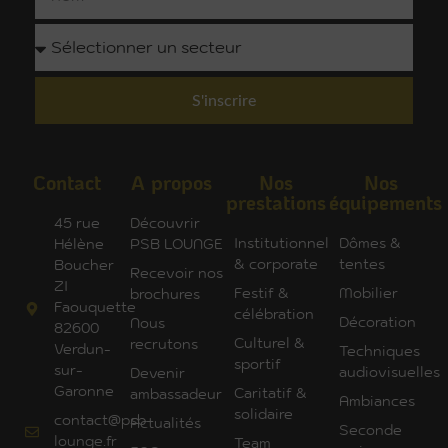
S'inscrire
Contact
A propos
Nos
Nos
prestations
équipements
45 rue
Découvrir
Institutionnel
Dômes &
Hélène
PSB LOUNGE
& corporate
tentes
Boucher
Recevoir nos
ZI
Festif &
Mobilier
brochures
Faouquette
célébration
Décoration
Nous
82600
Culturel &
recrutons
Verdun-
Techniques
sportif
sur-
audiovisuelles
Devenir
Garonne
Caritatif &
ambassadeur
Ambiances
solidaire
contact@psb-
Actualités
Seconde
lounge.fr
Team