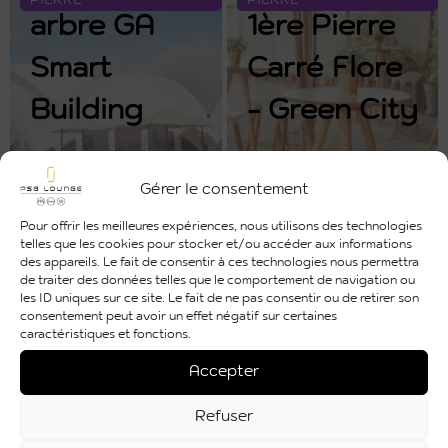
PIERRE
PIERRE
arbre GA
1ère Pierre
Smart
Carré Flore
Building
- Green City
Pose de la
première
En savoir +
En savoir +
Gérer le consentement
pierre -
Pour offrir les meilleures expériences, nous utilisons des technologies
Pose de la
Crédit
POSE DE PREMIÈRE
POSE DE PREMIÈRE
telles que les cookies pour stocker et/ou accéder aux informations
PIERRE
PIERRE
des appareils. Le fait de consentir à ces technologies nous permettra
1ère Pierre
Agricole
de traiter des données telles que le comportement de navigation ou
les ID uniques sur ce site. Le fait de ne pas consentir ou de retirer son
consentement peut avoir un effet négatif sur certaines
2021 -
Immobilier
caractéristiques et fonctions.
Green City
2019
Pose de la
Accepter
première
Refuser
En savoir +
En savoir +