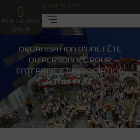
05 61 50 80 07
ORGANISATION D'UNE FÊTE
DU PERSONNEL POUR
ENTEPRISE ET ASSOCIATION
À TOULOUSE
PSB
LOUNGE
, votre agence
évènementielle proche de vous et à votre
service