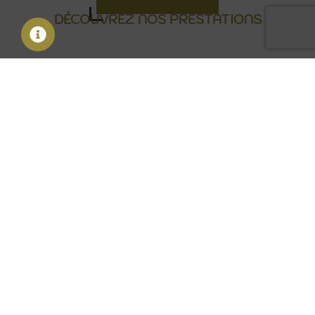
DÉCOUVREZ NOS PRESTATIONS
Institutionnel & Corporate
Festif & célébration
Culturel & sportif
Team building & cohesion
Grand public & promotionnel
Caritatif & solidaire