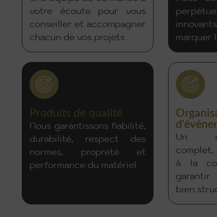
votre écoute pour vous
perpétue
conseiller et accompagner
innovant
chacun de vos projets
marquer l
Produits de qualité
Organis
d'événe
Nous garantissons fiabilité,
Un ac
durabilité, respect des
complet,
normes, propreté et
à la coo
performance du matériel.
garanti
bien stru