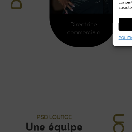
consent
caracté
Directrice
commerciale
POLITI
PSB LOUNGE
Une équipe