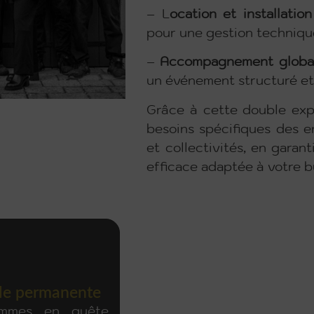
– L
ocation et installatio
pour une gestion technique
–
Accompagnement global
un événement structuré et
Grâce à cette double exp
besoins spécifiques des en
et collectivités, en garan
efficace adaptée à votre 
lle permanente
mmes en quête