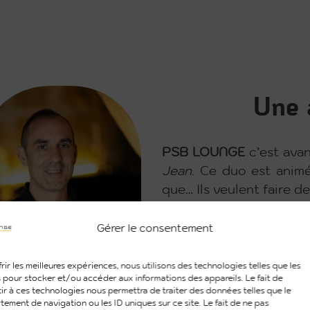
Une 
PSB
LOUNGE
c’est ava
Jean
. Ce duo est animé
que… Ils veulent faire de
Sakhayna
a un goût pro
Gérer le consentement
aime dénicher le produi
univers aux décors surp
rir les meilleures expériences, nous utilisons des technologies telles que les
 pour stocker et/ou accéder aux informations des appareils. Le fait de
Jean
, excelle dans le d
ir à ces technologies nous permettra de traiter des données telles que le
a un véritable don pour
ement de navigation ou les ID uniques sur ce site. Le fait de ne pas