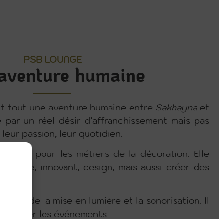
PSB LOUNGE
aventure humaine
nt tout une aventure humaine entre
Sakhayna
et
 par un réel désir d’affranchissement mais pas
 leur passion, leur quotidien.
noncé pour les métiers de la décoration. Elle
t noble, innovant, design, mais aussi créer des
renants.
omaine de la mise en lumière et la sonorisation. Il
 sublimer les événements.