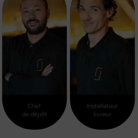
Chef
Installateur
de dépôt
livreur