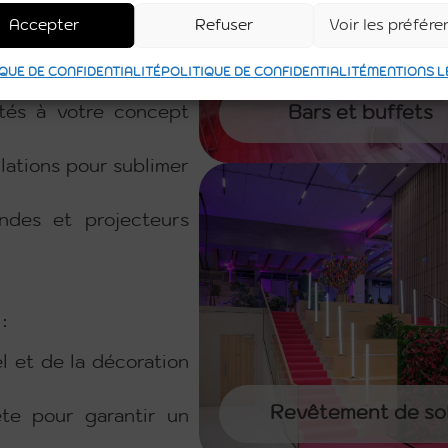
Accepter
Refuser
Voir les préfér
ce à notre gamme de
QUE DE CONFIDENTIALITÉ
POLITIQUE DE CONFIDENTIALITÉ
MENTIONS L
tés à votre concept
Bars et buffets
llations pour sublimer
andes et projecteurs
:
l et de la décoration
Revêtement de so
te pour garantir un