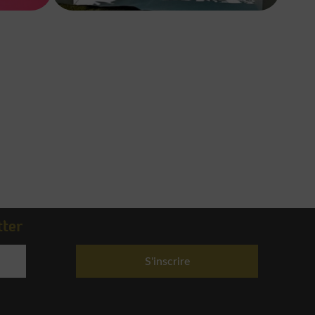
tter
S'inscrire