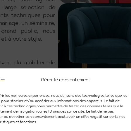
 large sélection de
ents techniques pour
ariage, un séminaire,
grand public, nous
et à votre style.
avec du mobilier de
Assises
Gérer le consentement
ntemporains pour une
rir les meilleures expériences, nous utilisons des technologies telles que les
ils confortables pour
 pour stocker et/ou accéder aux informations des appareils. Le fait de
ir à ces technologies nous permettra de traiter des données telles que le
ement de navigation ou les ID uniques sur ce site. Le fait de ne pas
 stands adaptés aux
ir ou de retirer son consentement peut avoir un effet négatif sur certaines
ristiques et fonctions.