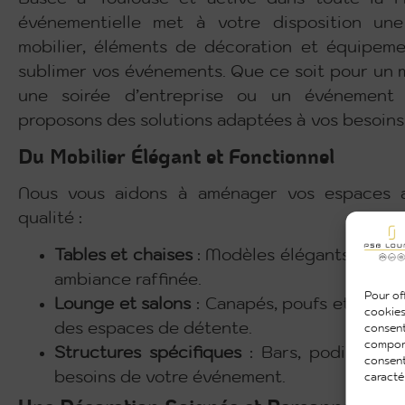
événementielle met à votre disposition une
mobilier, éléments de décoration et équipem
sublimer vos événements. Que ce soit pour un m
une soirée d’entreprise ou un événement 
proposons des solutions adaptées à vos besoins 
Du Mobilier Élégant et Fonctionnel
Nous vous aidons à aménager vos espaces 
qualité :
Tables et chaises
: Modèles élégants ou co
ambiance raffinée.
Pour off
Lounge et salons
: Canapés, poufs et fauteu
cookies
des espaces de détente.
consent
comport
Structures spécifiques
: Bars, podiums ou
consent
besoins de votre événement.
caracté