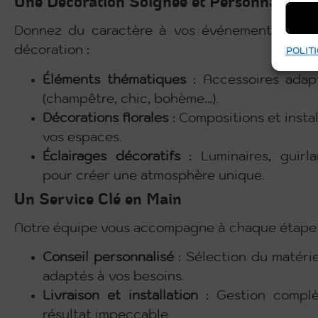
Une Décoration Soignée et Personnalisée
Donnez du caractère à vos événements grâ
décoration :
POLITI
Éléments thématiques
: Accessoires adap
(champêtre, chic, bohème…).
Décorations florales
: Compositions et insta
vos espaces.
Éclairages décoratifs
: Luminaires, guirl
pour créer une atmosphère unique.
Un Service Clé en Main
Notre équipe vous accompagne à chaque étape 
Conseil personnalisé
: Sélection du matérie
adaptés à vos besoins.
Livraison et installation
: Gestion complè
résultat impeccable.