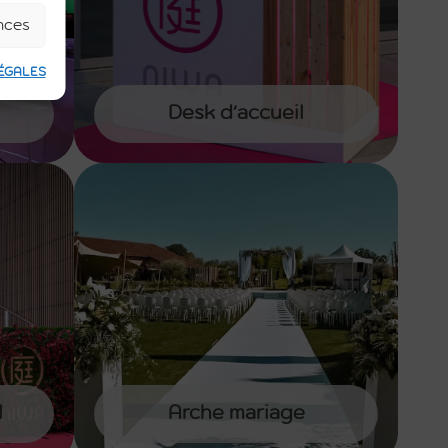
ences
ÉGALES
Desk d'accueil
l
Arche mariage