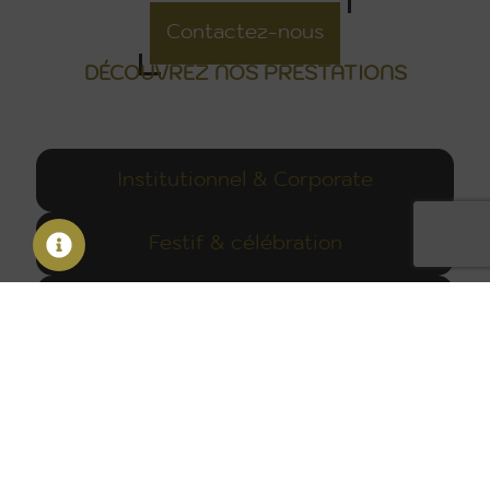
Contactez-nous
DÉCOUVREZ NOS PRESTATIONS
Institutionnel & Corporate
Festif & célébration
Culturel & sportif
Team building & cohesion
Grand public & promotionnel