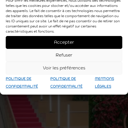
Pour offrir les meilleures expériences, nous utilisons des technologies
telles que les cookies pour stocker et/ou accéder aux informations
des appareils. Le fait de consentir à ces technologies nous permettra
de traiter des données telles que le comportement de navigation ou
les ID uniques sur ce site. Le fait de ne pas consentir ou de retirer son
consentement peut avoir un effet négatif sur certaines
caractéristiques et fonctions.
Accepter
Refuser
Voir les préférences
POLITIQUE DE
POLITIQUE DE
MENTIONS
CONFIDENTIALITÉ
CONFIDENTIALITÉ
LÉGALES