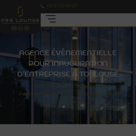
05 61 50 80 07
AGENCE ÉVÈNEMENTIELLE
POUR INAUGURATION
D'ENTREPRISE À TOULOUSE
PSB
LOUNGE
, votre agence
évènementielle proche de vous et à votre
service