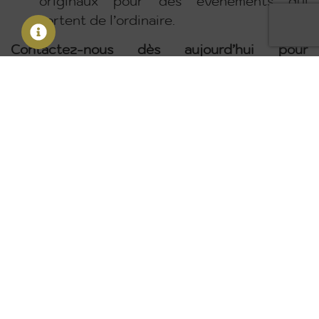
originaux pour des événements qui
sortent de l’ordinaire.
Contactez-nous dès aujourd’hui pour
organiser une soirée d’entreprise à Toulouse
qui marquera les esprits et renforcera les liens
au sein de votre équipe.
Contactez-nous
DÉCOUVREZ NOS PRESTATIONS
Institutionnel & Corporate
Festif & célébration