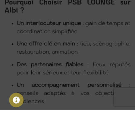
Pourquoi Choisir PSB LOUNGE sur
Albi ?
Un interlocuteur unique
: gain de temps et
coordination simplifiée
Une offre clé en main
: lieu, scénographie,
restauration, animation
Des partenaires fiables
: lieux réputés
pour leur sérieux et leur flexibilité
Un accompagnement personnalisé
:
conseils adaptés à vos objectifs et
audiences
Contactez-Nous pour une Soirée
Mémorable