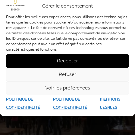
Gérer le consentement
Pour offrir les meilleures expériences, nous utilisons des technologies
telles que les cookies pour stocker et/ou accéder aux informations
des appareils. Le fait de consentir à ces technologies nous permettra
de traiter des données telles que le comportement de navigation ou
les ID uniques sur ce site. Le fait de ne pas consentir ou de retirer son
consentement peut avoir un effet négatif sur certaines
caractéristiques et fonctions.
Accepter
Refuser
Voir les préférences
POLITIQUE DE
POLITIQUE DE
MENTIONS
CONFIDENTIALITÉ
CONFIDENTIALITÉ
LÉGALES