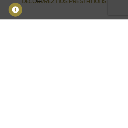
DÉCOUVREZ NOS PRESTATIONS
Institutionnel & Corporate
Festif & célébration
Culturel & sportif
Team building & cohesion
Grand public & promotionnel
Caritatif & solidaire