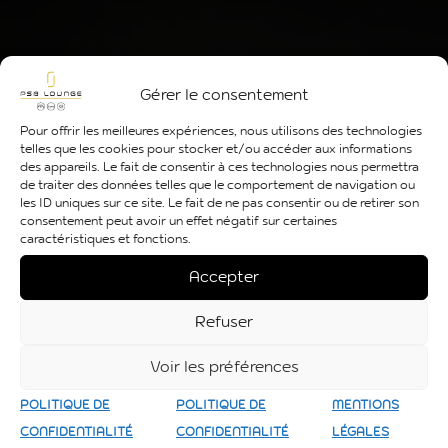
Gérer le consentement
Pour offrir les meilleures expériences, nous utilisons des technologies
telles que les cookies pour stocker et/ou accéder aux informations
des appareils. Le fait de consentir à ces technologies nous permettra
de traiter des données telles que le comportement de navigation ou
les ID uniques sur ce site. Le fait de ne pas consentir ou de retirer son
consentement peut avoir un effet négatif sur certaines
caractéristiques et fonctions.
Accepter
Refuser
Voir les préférences
POLITIQUE DE
POLITIQUE DE
MENTIONS
CONFIDENTIALITÉ
CONFIDENTIALITÉ
LÉGALES