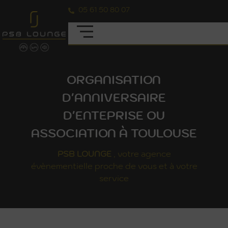
05 61 50 80 07
ORGANISATION
D'ANNIVERSAIRE
D'ENTEPRISE OU
ASSOCIATION À TOULOUSE
PSB
LOUNGE
, votre agence
évènementielle proche de vous et à votre
service