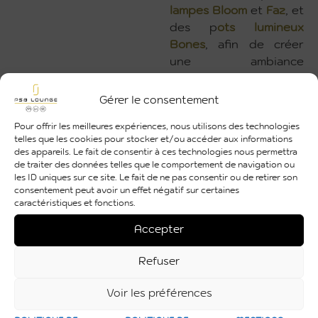
lampes Bloom
et
Faz
, et
des p
ots lumineux
Bones
, afin de créer
une ambiance
chaleureuse et raffinée.
Gérer le consentement
Nos techniques
audiovisuelles
ont
Pour offrir les meilleures expériences, nous utilisons des technologies
telles que les cookies pour stocker et/ou accéder aux informations
également été mises en
des appareils. Le fait de consentir à ces technologies nous permettra
œuvre pour sublimer
de traiter des données telles que le comportement de navigation ou
l’événement avec
un
les ID uniques sur ce site. Le fait de ne pas consentir ou de retirer son
consentement peut avoir un effet négatif sur certaines
éclairage soigné
, une
caractéristiques et fonctions.
sonorisation de qualité
et
une scène
Accepter
parfaitement
aménagée
, assurant
Refuser
ainsi une expérience
immersive et mémorable
Voir les préférences
pour les invités.