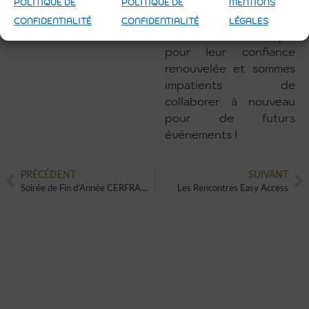
POLITIQUE DE
POLITIQUE DE
MENTIONS
Nous tenons à
CONFIDENTIALITÉ
CONFIDENTIALITÉ
LÉGALES
remercier Aeroscopia
pour leur confiance
renouvelée et sommes
impatients de
collaborer à nouveau
pour de futurs
événements !
PRÉCÉDENT
SUIVANT
Soirée de Fin d’Année CERFRANCE
Les Rencontres Easy Access
VOUS AUSSI VOUS SOUHAITEZ
CRÉER UN ÉVÈNEMENT UNIQUE
ET ORIGINAL