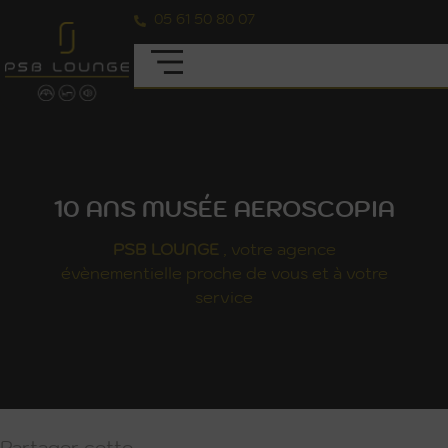
05 61 50 80 07
10 ANS MUSÉE AEROSCOPIA
PSB
LOUNGE
, votre agence
évènementielle proche de vous et à votre
service