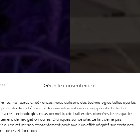
Gérer le consentement
rir les meilleures expériences, nous utilisons des technologies telles que les
 pour stocker et/ou accéder aux informations des appareils. Le fait de
ir à ces technologies nous permettra de traiter des données telles que le
ement de navigation ou les ID uniques sur ce site. Le fait de ne pas
ir ou de retirer son consentement peut avoir un effet négatif sur certaines
ristiques et fonctions.