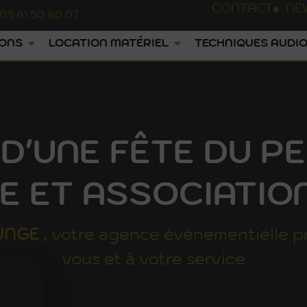
CONTACT
NE
05 61 50 80 07
IONS
LOCATION MATÉRIEL
TECHNIQUES AUDIO
D'UNE FÊTE DU 
E ET ASSOCIATIO
UNGE
, votre agence évènementielle p
vous et à votre service