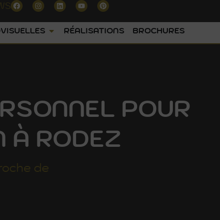
WS
VISUELLES
RÉALISATIONS
BROCHURES
PERSONNEL POUR
N À RODEZ
roche de