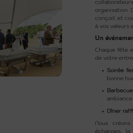
collaborateu
organisation.
conçoit et co
à vos valeurs 
Un événemen
Chaque fête es
de votre entre
Soirée fe
bonne hu
Barbecue
ambiance 
Dîner raff
Nous créons
échanges, la 