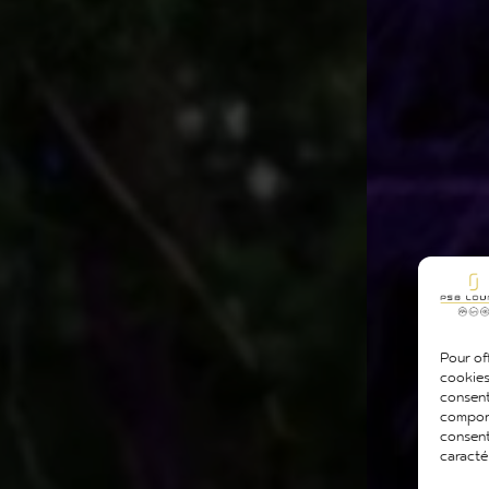
Pour off
cookies
consent
comport
consent
caracté