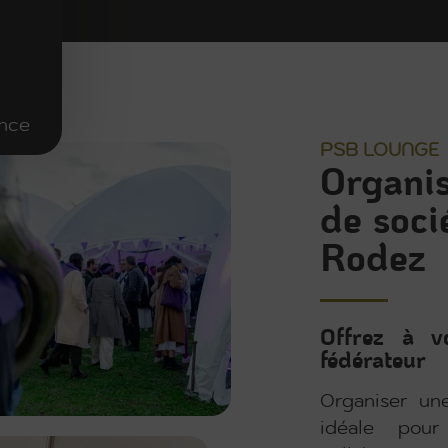
ence
PSB LOUNGE
Organis
de soci
Rodez
Offrez à v
fédérateur
Organiser un
idéale pour