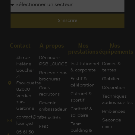
S'inscrire
Contact
A propos
Nos
Nos
prestations
équipements
45 rue
Découvrir
Institutionnel
Dômes &
Hélène
PSB LOUNGE
& corporate
tentes
Boucher
Recevoir nos
ZI
Festif &
Mobilier
brochures
Faouquette
célébration
Décoration
Nous
82600
Culturel &
recrutons
Verdun-
Techniques
sportif
sur-
audiovisuelles
Devenir
Garonne
Caritatif &
ambassadeur
Ambiances
solidaire
contact@psb-
Actualités
Seconde
lounge.fr
Team
main
FAQ
building &
05 61 50