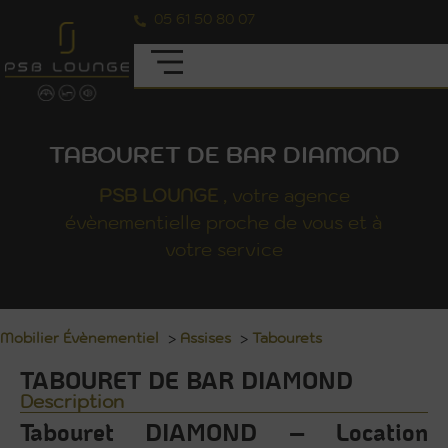
05 61 50 80 07
TABOURET DE BAR DIAMOND
PSB
LOUNGE
, votre agence
évènementielle proche de vous et à
votre service
Mobilier Évènementiel
>
Assises
>
Tabourets
TABOURET DE BAR DIAMOND
Description
Tabouret DIAMOND – Location