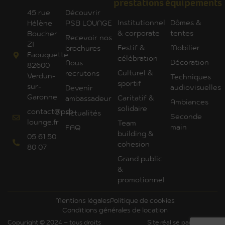
prestations
équipements
45 rue
Découvrir
Institutionnel
Dômes &
Hélène
PSB LOUNGE
& corporate
tentes
Boucher
Recevoir nos
ZI
Festif &
Mobilier
brochures
Faouquette
célébration
Décoration
Nous
82600
Culturel &
recrutons
Verdun-
Techniques
sportif
sur-
audiovisuelles
Devenir
Garonne
Caritatif &
ambassadeur
Ambiances
solidaire
contact@psb-
Actualités
Seconde
lounge.fr
Team
main
FAQ
building &
05 61 50
cohesion
80 07
Grand public
&
promotionnel
Mentions légales
Politique de cookies
Conditions générales de location
Copyright © 2024 – tous droits
Site réalisé par Art'Com