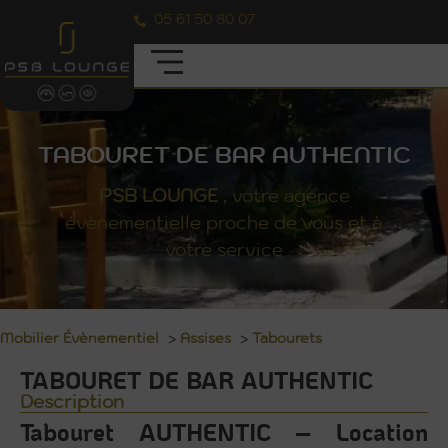
05 61 50 80 07
TABOURET DE BAR AUTHENTIC
PSB
LOUNGE
, votre agence
évènementielle proche de vous et à
votre service
Mobilier Évènementiel
>
Assises
>
Tabourets
TABOURET DE BAR AUTHENTIC
Description
Tabouret AUTHENTIC – Location