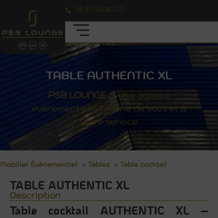
05 61 50 80 07
TABLE AUTHENTIC XL
PSB
LOUNGE
, votre agence
évènementielle proche de vous et à
votre service
Mobilier Évènementiel
>
Tables
>
Table cocktail
TABLE AUTHENTIC XL
Description
Table cocktail AUTHENTIC XL –