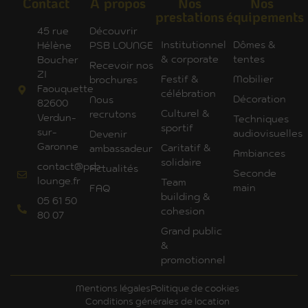
Contact
A propos
Nos
Nos
prestations
équipements
45 rue
Découvrir
Institutionnel
Dômes &
Hélène
PSB LOUNGE
& corporate
tentes
Boucher
Recevoir nos
ZI
Festif &
Mobilier
brochures
Faouquette
célébration
Décoration
Nous
82600
Culturel &
recrutons
Verdun-
Techniques
sportif
sur-
audiovisuelles
Devenir
Garonne
Caritatif &
ambassadeur
Ambiances
solidaire
contact@psb-
Actualités
Seconde
lounge.fr
Team
main
FAQ
building &
05 61 50
cohesion
80 07
Grand public
&
promotionnel
Mentions légales
Politique de cookies
Conditions générales de location