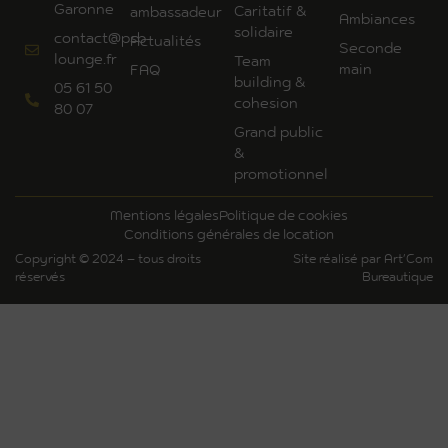
Garonne
Caritatif &
ambassadeur
Ambiances
solidaire
contact@psb-
Actualités
Seconde
lounge.fr
Team
main
FAQ
building &
05 61 50
cohesion
80 07
Grand public
&
promotionnel
Mentions légales
Politique de cookies
Conditions générales de location
Copyright © 2024 – tous droits
Site réalisé par Art'Com
réservés
Bureautique