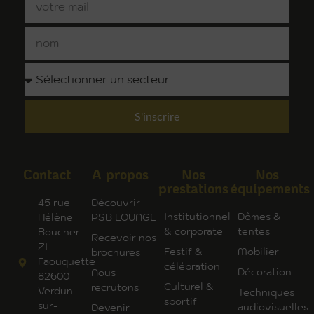
S'inscrire
Contact
A propos
Nos
Nos
prestations
équipements
45 rue
Découvrir
Institutionnel
Dômes &
Hélène
PSB LOUNGE
& corporate
tentes
Boucher
Recevoir nos
ZI
Festif &
Mobilier
brochures
Faouquette
célébration
Décoration
Nous
82600
Culturel &
recrutons
Verdun-
Techniques
sportif
sur-
audiovisuelles
Devenir