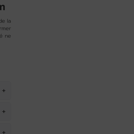
n
de la
ormer
ié ne
+
+
+