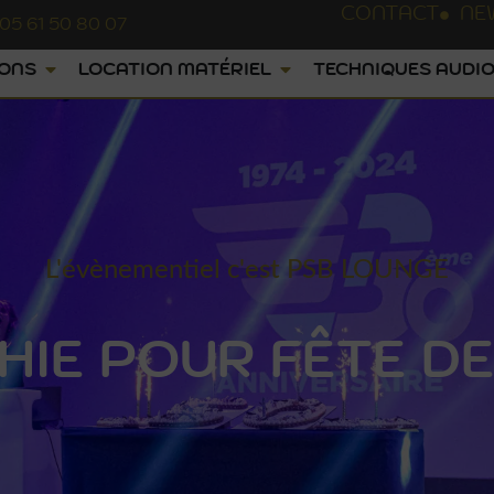
CONTACT
NE
05 61 50 80 07
IONS
LOCATION MATÉRIEL
TECHNIQUES AUDIO
L'évènementiel c'est PSB LOUNGE
IE POUR FÊTE DE 