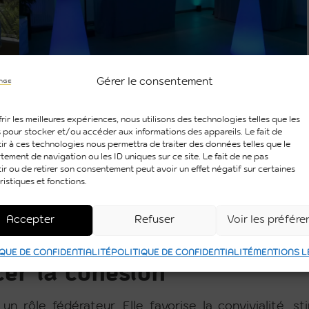
Gérer le consentement
e la technique
rir les meilleures expériences, nous utilisons des technologies telles que les
 pour stocker et/ou accéder aux informations des appareils. Le fait de
ir à ces technologies nous permettra de traiter des données telles que le
 entre création artistique et savoir-faire techni
ement de navigation ou les ID uniques sur ce site. Le fait de ne pas
ir ou de retirer son consentement peut avoir un effet négatif sur certaines
guide le regard.
Le son
, lui, renforce l’émotion. Qua
ristiques et fonctions.
e esthétique de l’événement. PSB Lounge associe d
jeux de lumière dynamiques, mapping vidéo, struct
Accepter
Refuser
Voir les préfér
mple : offrir à vos invités une expérience qui fait viv
QUE DE CONFIDENTIALITÉ
POLITIQUE DE CONFIDENTIALITÉ
MENTIONS L
cer la cohésion
n rôle fédérateur. Elle favorise la convivialité, st