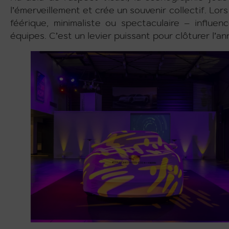
l’émerveillement et crée un souvenir collectif. Lor
féérique, minimaliste ou spectaculaire – influe
équipes. C’est un levier puissant pour clôturer l’an