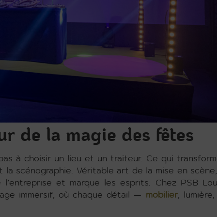
r de la magie des fêtes
s à choisir un lieu et un traiteur. Ce qui transfor
la scénographie. Véritable art de la mise en scène,
e l’entreprise et marque les esprits. Chez PSB Lo
ge immersif, où chaque détail —
mobilier
, lumière,