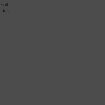
 soit
n des