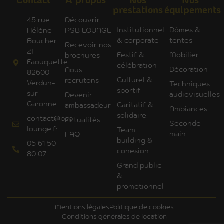
Contact
A propos
Nos
Nos
prestations
équipements
45 rue
Découvrir
Institutionnel
Dômes &
Hélène
PSB LOUNGE
& corporate
tentes
Boucher
Recevoir nos
ZI
Festif &
Mobilier
brochures
Faouquette
célébration
Décoration
Nous
82600
Culturel &
recrutons
Verdun-
Techniques
sportif
sur-
audiovisuelles
Devenir
Garonne
Caritatif &
ambassadeur
Ambiances
solidaire
contact@psb-
Actualités
Seconde
lounge.fr
Team
main
FAQ
building &
05 61 50
cohesion
80 07
Grand public
&
promotionnel
Mentions légales
Politique de cookies
Conditions générales de location