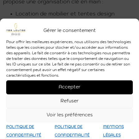
propose une organisation clé en main :
Location de mobilier et tentes design
Installation de solutions audiovisuelles haut
de gamme
Gérer le consentement
Coordination complète de votre événement
Pour offrir les meilleures expériences, nous utilisons des technologies
telles que les cookies pour stocker et/ou accéder aux informations
des appareils. Le fait de consentir à ces technologies nous permettra
de traiter des données telles que le comportement de navigation ou
les ID uniques sur ce site. Le fait de ne pas consentir ou de retirer son
consentement peut avoir un effet négatif sur certaines
caractéristiques et fonctions.
Accepter
Refuser
Voir les préférences
Notre objectif : vous libérer de toute contrainte
POLITIQUE DE
POLITIQUE DE
MENTIONS
et vous garantir une soirée de Noël réussie,
CONFIDENTIALITÉ
CONFIDENTIALITÉ
LÉGALES