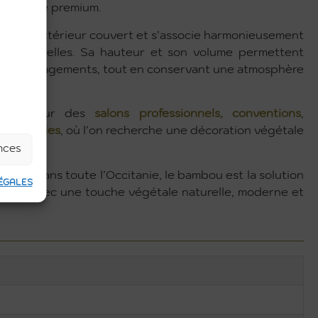
orporate premium.
eur qu’en extérieur couvert et s’associe harmonieusement
res naturelles. Sa hauteur et son volume permettent
 vos aménagements, tout en conservant une atmosphère
aptée pour des
salons professionnels,
conventions
,
den parties
, où l’on recherche une décoration végétale
ences
an et dans toute l’Occitanie, le bambou est la solution
ÉGALES
tiels avec une touche végétale naturelle, moderne et