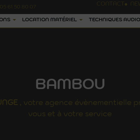
CONTACT
NE
05 61 50 80 07
IONS
LOCATION MATÉRIEL
TECHNIQUES AUDIO
BAMBOU
UNGE
, votre agence évènementielle p
vous et à votre service