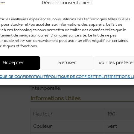
Gérer le consentement
asiatique, ambiance lounge ou événement c
Polyvalent, il s’utilise aussi bien en intéri
rir les meilleures expériences, nous utilisons des technologies telles que les
avec du mobilier en bois, métal ou matiè
 pour stocker et/ou accéder aux informations des appareils. Le fait de
d’apporter du relief et de la profondeur à
ir à ces technologies nous permettra de traiter des données telles que le
ement de navigation ou les ID uniques sur ce site. Le fait de ne pas
douce et équilibrée.
ir ou de retirer son consentement peut avoir un effet négatif sur certaines
ristiques et fonctions.
Cette plante est particulièrement ad
inaugurations
,
événements culturels
ou
gar
élégante et structurante.
Accepter
Refuser
Voir les préfér
Disponible à la location à Toulouse, Montaub
QUE DE CONFIDENTIALITÉ
POLITIQUE DE CONFIDENTIALITÉ
MENTIONS L
idéale pour sublimer vos espaces événemen
intemporelle.
Informations Utiles
Hauteur
150
Couleur
vert