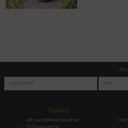
Res
Contact
45 rue Hélène Boucher
Déc
ZI Faouquette