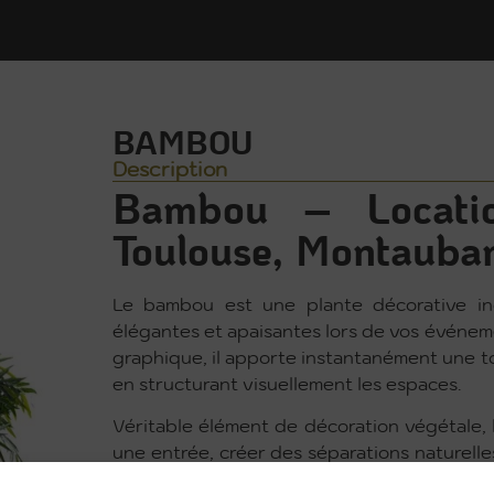
BAMBOU
Description
Bambou – Locatio
Toulouse, Montauban
Le bambou est une plante décorative in
élégantes et apaisantes lors de vos événeme
graphique, il apporte instantanément une t
en structurant visuellement les espaces.
Véritable élément de décoration végétale, 
une entrée, créer des séparations naturell
esthétique épurée s’intègre parfaitement 