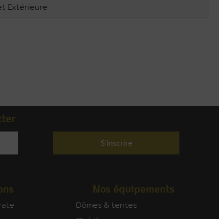
et Extérieure
tter
S'inscrire
ons
Nos équipements
rate
Dômes & tentes