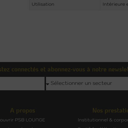
Utilisation
Intérieure 
tez connectés et abonnez-vous à notre newsle
A propos
Nos prestati
ouvrir PSB LOUNGE
Institutionnel & corpo