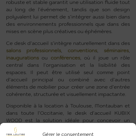
robuste et stable garantit une utilisation fluide tout
au long de l’événement, tandis que son design
polyvalent lui permet de s’intégrer aussi bien dans
des environnements professionnels que dans des
mises en scène plus créatives ou éphémères.
Ce desk d’accueil s’intègre naturellement dans des
salons professionnels
,
conventions
,
séminaires
,
inaugurations
ou
conférences
, où il joue un rôle
central dans l’organisation et la lisibilité des
espaces. Il peut être utilisé seul comme point
d’accueil principal ou combiné avec d’autres
éléments de mobilier pour créer une zone d’entrée
cohérente, structurée et visuellement impactante.
Disponible à la location à Toulouse, Montauban et
dans toute l’Occitanie, le desk d’accueil KUBIX
WOOD est la solution idéale pour concevoir un
espace d’accueil élégant, fonctionnel et accueillant,
Gérer le consentement
parfaitement adapté aux événements