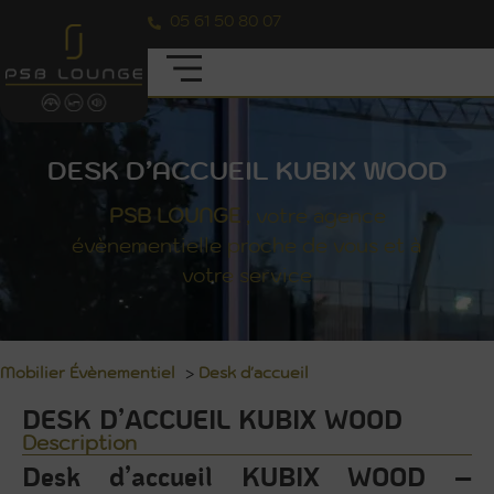
05 61 50 80 07
DESK D’ACCUEIL KUBIX WOOD
PSB
LOUNGE
, votre agence
évènementielle proche de vous et à
votre service
Mobilier Évènementiel
>
Desk d'accueil
DESK D’ACCUEIL KUBIX WOOD
Description
Desk d’accueil KUBIX WOOD –