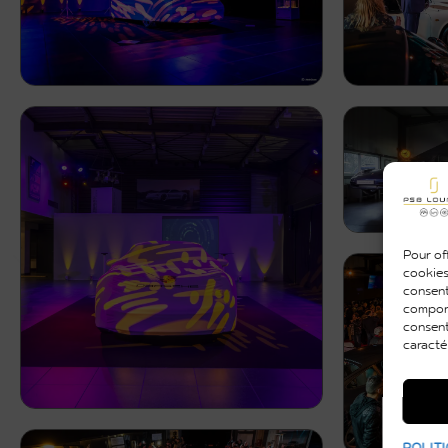
Pour off
cookies
consent
comport
consent
caracté