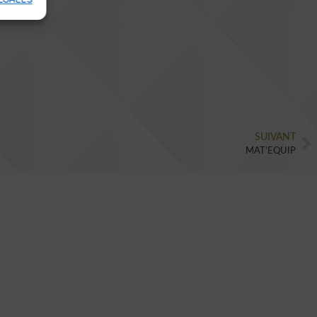
ÉGALES
SUIVANT
MAT’EQUIP
N'HÉSITEZ PLUS,
FAITES APPEL À UNE
AGENCE INNOVANTE
ET MODERNE