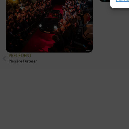
POLITI
PRÉCÉDENT
Plénière Furterer
VOUS AUSSI VOUS
SOUHAITEZ CRÉER
UN ÉVÈNEMENT
UNIQUE ET ORIGINA