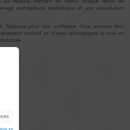
s
sur-mesure, mettant en valeur chaque détail du
airage architectural sophistiqué et une sonorisation
e Toulouse pour leur confiance. Nous sommes fiers
événement exclusif et d’avoir accompagné la mise en
tomobile.
ences