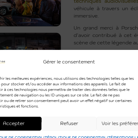
techniques audiovisuelle
véhicule à travers un écl
immersive.
Un grand merci à Porsch
d’avoir contribué à cet 
scène de cette légende au
Gérer le consentement
rir les meilleures expériences, nous utilisons des technologies telles que les
 pour stocker et/ou accéder aux informations des appareils. Le fait de
ir à ces technologies nous permettra de traiter des données telles que le
ement de navigation ou les ID uniques sur ce site. Le fait de ne pas
ir ou de retirer son consentement peut avoir un effet négatif sur certaines
ristiques et fonctions.
Accepter
Refuser
Voir les préfér