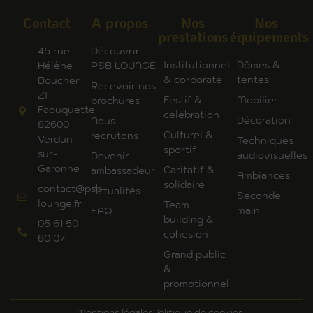
Contact
A propos
Nos
Nos
prestations
équipements
45 rue
Découvrir
Institutionnel
Dômes &
Hélène
PSB LOUNGE
& corporate
tentes
Boucher
Recevoir nos
ZI
Festif &
Mobilier
brochures
Faouquette
célébration
Décoration
Nous
82600
Culturel &
recrutons
Verdun-
Techniques
sportif
sur-
audiovisuelles
Devenir
Garonne
Caritatif &
ambassadeur
Ambiances
solidaire
contact@psb-
Actualités
Seconde
lounge.fr
Team
main
FAQ
building &
05 61 50
cohesion
80 07
Grand public
&
promotionnel