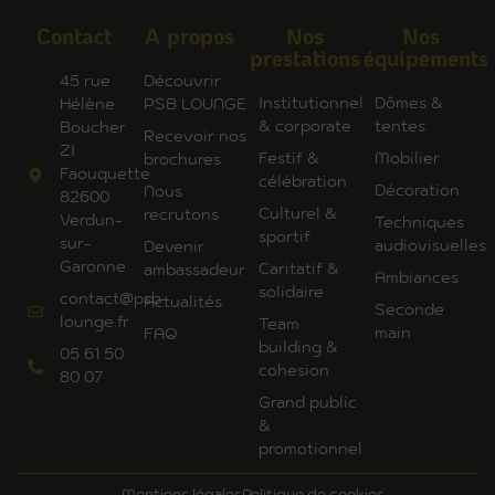
Contact
A propos
Nos
Nos
prestations
équipements
45 rue
Découvrir
Institutionnel
Dômes &
Hélène
PSB LOUNGE
& corporate
tentes
Boucher
Recevoir nos
ZI
Festif &
Mobilier
brochures
Faouquette
célébration
Décoration
Nous
82600
Culturel &
recrutons
Verdun-
Techniques
sportif
sur-
audiovisuelles
Devenir
Garonne
Caritatif &
ambassadeur
Ambiances
solidaire
contact@psb-
Actualités
Seconde
lounge.fr
Team
main
FAQ
building &
05 61 50
cohesion
80 07
Grand public
&
promotionnel