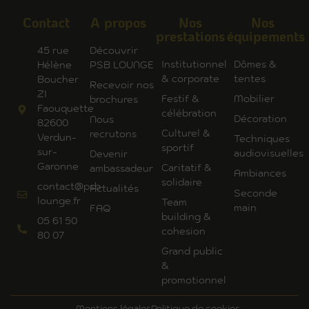
Contact
A propos
Nos
Nos
prestations
équipements
45 rue
Découvrir
Institutionnel
Dômes &
Hélène
PSB LOUNGE
& corporate
tentes
Boucher
Recevoir nos
ZI
Festif &
Mobilier
brochures
Faouquette
célébration
Décoration
Nous
82600
Culturel &
recrutons
Verdun-
Techniques
sportif
sur-
audiovisuelles
Devenir
Garonne
Caritatif &
ambassadeur
Ambiances
solidaire
contact@psb-
Actualités
Seconde
lounge.fr
Team
main
FAQ
building &
05 61 50
cohesion
80 07
Grand public
&
promotionnel