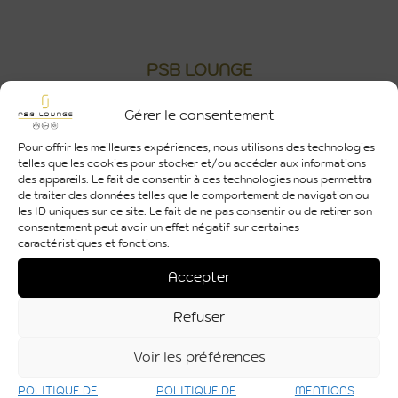
PSB LOUNGE
Découvrez nos réalisations
Gérer le consentement
Pour offrir les meilleures expériences, nous utilisons des technologies
telles que les cookies pour stocker et/ou accéder aux informations
Restez connectés et abonnez-vous à notre
des appareils. Le fait de consentir à ces technologies nous permettra
de traiter des données telles que le comportement de navigation ou
newsletter
les ID uniques sur ce site. Le fait de ne pas consentir ou de retirer son
consentement peut avoir un effet négatif sur certaines
caractéristiques et fonctions.
Accepter
Refuser
Voir les préférences
S'inscrire
POLITIQUE DE
POLITIQUE DE
MENTIONS