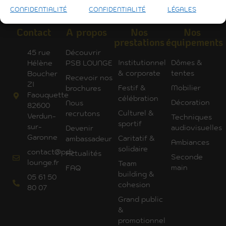
CONFIDENTIALITÉ
CONFIDENTIALITÉ
LÉGALES
Contact
A propos
Nos
Nos
prestations
équipements
45 rue
Découvrir
Institutionnel
Dômes &
Hélène
PSB LOUNGE
& corporate
tentes
Boucher
Recevoir nos
ZI
Festif &
Mobilier
brochures
Faouquette
célébration
Décoration
Nous
82600
Culturel &
recrutons
Verdun-
Techniques
sportif
sur-
audiovisuelles
Devenir
Garonne
Caritatif &
ambassadeur
Ambiances
solidaire
contact@psb-
Actualités
Seconde
lounge.fr
Team
main
FAQ
building &
05 61 50
cohesion
80 07
Grand public
&
promotionnel