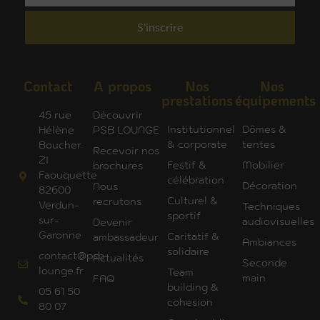
S'inscrire
Contact
A propos
Nos
Nos
prestations
équipements
45 rue
Découvrir
Institutionnel
Dômes &
Hélène
PSB LOUNGE
& corporate
tentes
Boucher
Recevoir nos
ZI
Festif &
Mobilier
brochures
Faouquette
célébration
Décoration
Nous
82600
Culturel &
recrutons
Verdun-
Techniques
sportif
sur-
audiovisuelles
Devenir
Garonne
Caritatif &
ambassadeur
Ambiances
solidaire
contact@psb-
Actualités
Seconde
lounge.fr
Team
main
FAQ
building &
05 61 50
cohesion
80 07