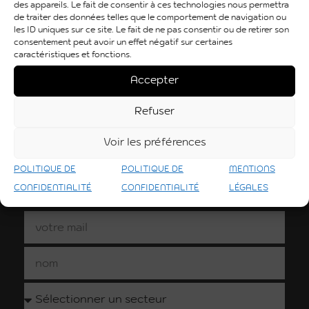
des appareils. Le fait de consentir à ces technologies nous permettra
Fond de
Stade
de traiter des données telles que le comportement de navigation ou
les ID uniques sur ce site. Le fait de ne pas consentir ou de retirer son
consentement peut avoir un effet négatif sur certaines
dotation
Toulousain
caractéristiques et fonctions.
Fenix
et Aïda
Accepter
Refuser
En savoir +
En savoir +
Voir les préférences
POLITIQUE DE
POLITIQUE DE
MENTIONS
Restez connectés et abonnez-vous à notre
CONFIDENTIALITÉ
CONFIDENTIALITÉ
LÉGALES
newsletter