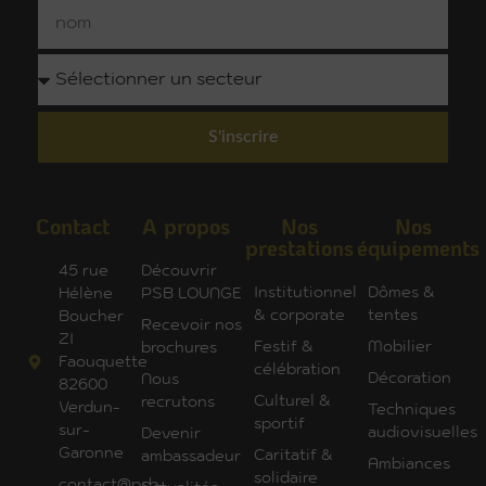
S'inscrire
Contact
A propos
Nos
Nos
prestations
équipements
45 rue
Découvrir
Institutionnel
Dômes &
Hélène
PSB LOUNGE
& corporate
tentes
Boucher
Recevoir nos
ZI
Festif &
Mobilier
brochures
Faouquette
célébration
Décoration
Nous
82600
Culturel &
recrutons
Verdun-
Techniques
sportif
sur-
audiovisuelles
Devenir
Garonne
Caritatif &
ambassadeur
Ambiances
solidaire
contact@psb-