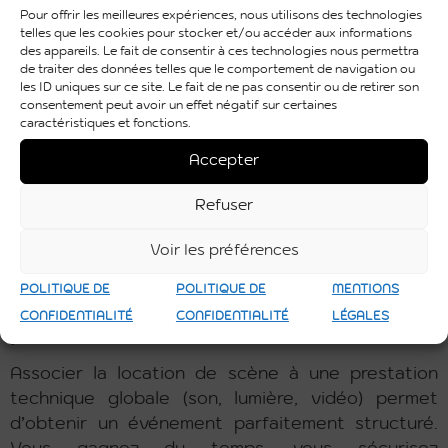
Le montage de scène événementielle doit être
Pour offrir les meilleures expériences, nous utilisons des technologies
réalisé par des professionnels. Stabilité, nivelage,
telles que les cookies pour stocker et/ou accéder aux informations
des appareils. Le fait de consentir à ces technologies nous permettra
charge admissible, normes de sécurité… rien ne
de traiter des données telles que le comportement de navigation ou
doit être laissé au hasard. Une installation
les ID uniques sur ce site. Le fait de ne pas consentir ou de retirer son
consentement peut avoir un effet négatif sur certaines
correcte évite les risques pour les intervenants
caractéristiques et fonctions.
comme pour le public.
Accepter
Une prestation clé en main inclut généralement :
Refuser
la livraison du matériel
le montage et la mise à niveau
Voir les préférences
la sécurisation de la structure
le démontage après l’événement
POLITIQUE DE
POLITIQUE DE
MENTIONS
Une solution clé en main pour un rendu
CONFIDENTIALITÉ
CONFIDENTIALITÉ
LÉGALES
professionnel
Associer la location de scène à une prestation
technique globale (son, lumière, vidéo) permet
d’obtenir un événement parfaitement structuré.