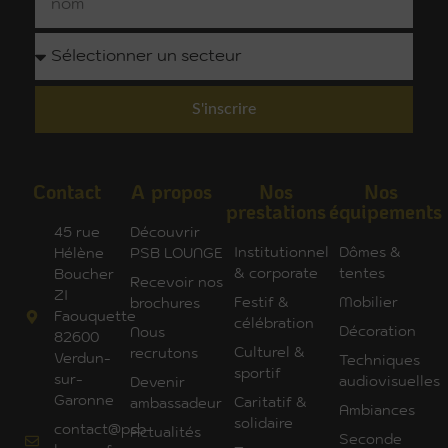
S'inscrire
Contact
A propos
Nos
Nos
prestations
équipements
45 rue
Découvrir
Institutionnel
Dômes &
Hélène
PSB LOUNGE
& corporate
tentes
Boucher
Recevoir nos
ZI
Festif &
Mobilier
brochures
Faouquette
célébration
Décoration
Nous
82600
Culturel &
recrutons
Verdun-
Techniques
sportif
sur-
audiovisuelles
Devenir
Garonne
Caritatif &
ambassadeur
Ambiances
solidaire
contact@psb-
Actualités
Seconde