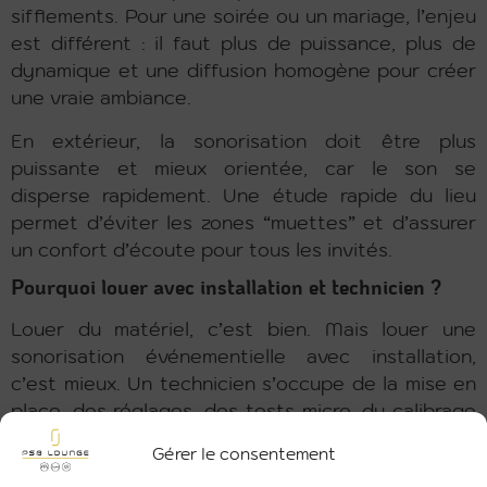
sifflements. Pour une soirée ou un mariage, l’enjeu
est différent : il faut plus de puissance, plus de
dynamique et une diffusion homogène pour créer
une vraie ambiance.
En extérieur, la sonorisation doit être plus
puissante et mieux orientée, car le son se
disperse rapidement. Une étude rapide du lieu
permet d’éviter les zones “muettes” et d’assurer
un confort d’écoute pour tous les invités.
Pourquoi louer avec installation et technicien ?
Louer du matériel, c’est bien. Mais louer une
sonorisation événementielle avec installation,
c’est mieux. Un technicien s’occupe de la mise en
place, des réglages, des tests micro, du calibrage
sonore et de la gestion en direct si nécessaire.
Gérer le consentement
Vous évitez les erreurs classiques : mauvais