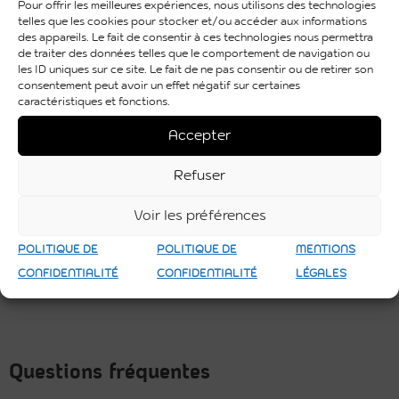
Pour offrir les meilleures expériences, nous utilisons des technologies
branchements, micro qui coupe, volume mal réglé
telles que les cookies pour stocker et/ou accéder aux informations
des appareils. Le fait de consentir à ces technologies nous permettra
ou musique trop forte. Résultat : un rendu pro, une
de traiter des données telles que le comportement de navigation ou
ambiance maîtrisée, et un événement qui se
les ID uniques sur ce site. Le fait de ne pas consentir ou de retirer son
déroule sans stress.
consentement peut avoir un effet négatif sur certaines
caractéristiques et fonctions.
Une solution clé en main pour un
événement
réussi
Accepter
La location sonorisation événementiel est idéale
pour obtenir un son de qualité, sans investir dans
Refuser
du matériel coûteux. Avec une prestation clé en
Voir les préférences
main, vous bénéficiez d’une solution fiable,
adaptée à votre événement, et prête à
POLITIQUE DE
POLITIQUE DE
MENTIONS
fonctionner dès l’arrivée des invités.
CONFIDENTIALITÉ
CONFIDENTIALITÉ
LÉGALES
faire un devis
Questions fréquentes