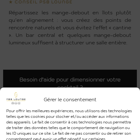
★ CONSEIL PSB LOUNGE
Répartissez les mange-debout en îlots plutôt
qu’en alignement : vous créez des points de
rencontre naturels et vous évitez l’effet « cantine
». Un bar central et quelques mange-debout
lumineux suffisent à structurer une salle entière.
Besoin d’aide pour dimensionner votre
cocktail ?
Parlons-en :
05 61 50 80 07
·
contact@psb-
Gérer le consentement
lounge.fr
Pour offrir les meilleures expériences, nous utilisons des technologies
telles que les cookies pour stocker et/ou accéder aux informations
des appareils. Le fait de consentir à ces technologies nous permettra
de traiter des données telles que le comportement de navigation ou
les ID uniques sur ce site. Le fait de ne pas consentir ou de retirer son
consentement peut avoir un effet négatif sur certaines