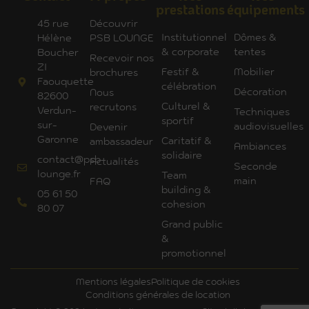
prestations
équipements
45 rue
Découvrir
Institutionnel
Dômes &
Hélène
PSB LOUNGE
& corporate
tentes
Boucher
Recevoir nos
ZI
Festif &
Mobilier
brochures
Faouquette
célébration
Décoration
Nous
82600
Culturel &
recrutons
Verdun-
Techniques
sportif
sur-
audiovisuelles
Devenir
Garonne
Caritatif &
ambassadeur
Ambiances
solidaire
contact@psb-
Actualités
Seconde
lounge.fr
Team
main
FAQ
building &
05 61 50
cohesion
80 07
Grand public
&
promotionnel
Mentions légales
Politique de cookies
Conditions générales de location