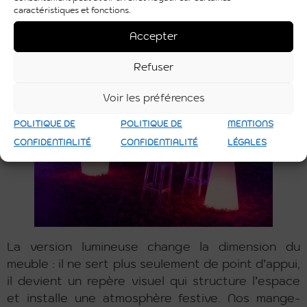
caractéristiques et fonctions.
Le mange-debout lumineux, atout
Accepter
d’ambiance
Refuser
Voir les préférences
POLITIQUE DE
POLITIQUE DE
MENTIONS
CONFIDENTIALITÉ
CONFIDENTIALITÉ
LÉGALES
La version lumineuse change la dimension du
meuble : il ne sert plus seulement de point d’appui,
il devient un repère visuel qui structure l’espace
et installe une atmosphère festive. Nos mange-