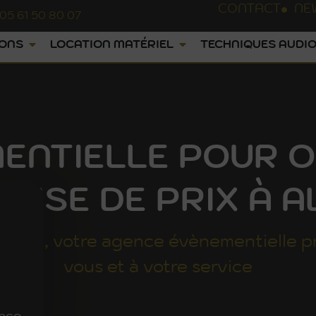
CONTACT
NE
05 61 50 80 07
IONS
LOCATION MATÉRIEL
TECHNIQUES AUDIO
ENTIELLE POUR O
MISE DE PRIX À A
UNGE
, votre agence évènementielle p
vous et à votre service