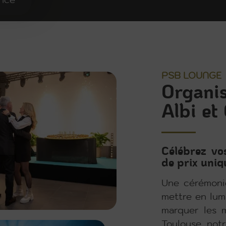
ence
PSB LOUNGE
Organis
Albi et
Célébrez vo
de prix uniq
Une cérémonie
mettre en lumi
marquer les m
Toulouse, not