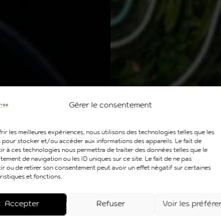
Gérer le consentement
rir les meilleures expériences, nous utilisons des technologies telles que les
 pour stocker et/ou accéder aux informations des appareils. Le fait de
ir à ces technologies nous permettra de traiter des données telles que le
ement de navigation ou les ID uniques sur ce site. Le fait de ne pas
ir ou de retirer son consentement peut avoir un effet négatif sur certaines
ristiques et fonctions.
Accepter
Refuser
Voir les préfér