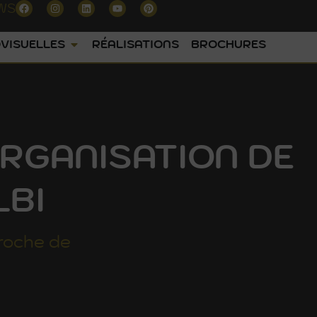
WS
VISUELLES
RÉALISATIONS
BROCHURES
RGANISATION DE
LBI
roche de