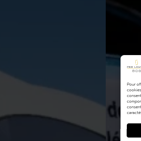
Pour off
cookies
consent
comport
consent
caracté