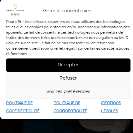
telles que les cookies pour stocker et/ou accéder aux informations
des appareils. Le fait de consentir à ces technologies nous permettra
de traiter des données telles que le comportement de navigation ou
les ID uniques sur ce site. Le fait de ne pas consentir ou de retirer son
consentement peut avoir un effet négatif sur certaines
caractéristiques et fonctions.
Accepter
Refuser
Voir les préférences
POLITIQUE DE
POLITIQUE DE
MENTIONS
CONFIDENTIALITÉ
CONFIDENTIALITÉ
LÉGALES