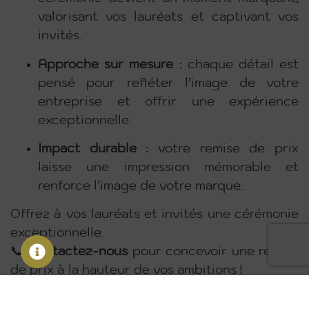
valorisant vos lauréats et captivant vos
invités.
Approche sur mesure
: chaque détail est
pensé pour refléter l’image de votre
entreprise et offrir une expérience
exceptionnelle.
Impact durable
: votre remise de prix
laisse une impression mémorable et
renforce l’image de votre marque.
Offrez à vos lauréats et invités une cérémonie
exceptionnelle.
📞
Contactez-nous
pour concevoir une remise
de prix à la hauteur de vos ambitions !