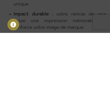
unique.
Impact durable
: votre remise de prix
laisse une impression mémorable et
renforce votre image de marque.
Offrez à vos lauréats et invités une cérémonie
exceptionnelle.
📞 Contactez-nous pour concevoir une remise
de prix à la hauteur de vos ambitions !
Contactez-nous
DÉCOUVREZ NOS PRESTATIONS
Institutionnel & Corporate