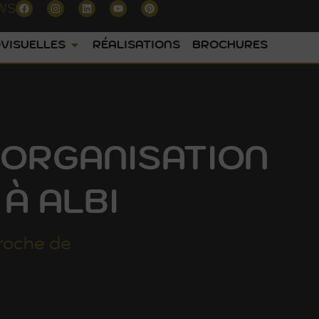
WS
VISUELLES
RÉALISATIONS
BROCHURES
 ORGANISATION
À ALBI
roche de