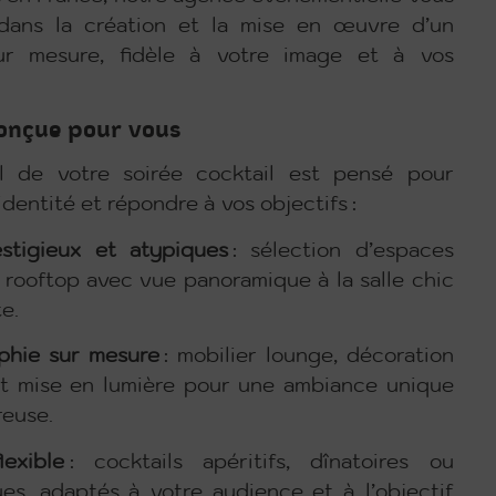
ans la création et la mise en œuvre d’un
r mesure, fidèle à votre image et à vos
conçue pour vous
l de votre soirée cocktail est pensé pour
identité et répondre à vos objectifs :
estigieux et atypiques
: sélection d’espaces
u rooftop avec vue panoramique à la salle chic
te.
phie sur mesure
: mobilier lounge, décoration
et mise en lumière pour une ambiance unique
reuse.
exible
: cocktails apéritifs, dînatoires ou
es, adaptés à votre audience et à l’objectif