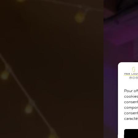
Pour off
cookies
consent
comport
consent
caracté