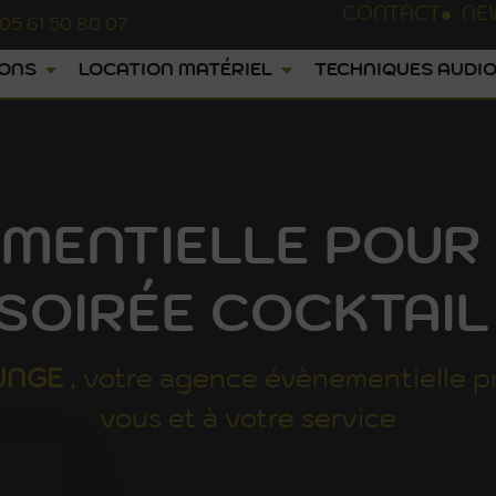
CONTACT
NE
05 61 50 80 07
IONS
LOCATION MATÉRIEL
TECHNIQUES AUDIO
MENTIELLE POUR
 SOIRÉE COCKTAIL 
UNGE
, votre agence évènementielle p
vous et à votre service