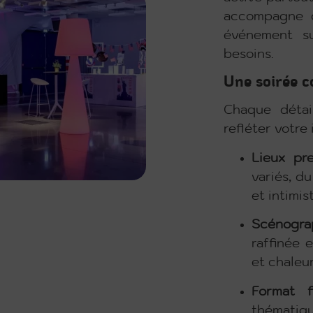
accompagne d
événement su
besoins.
Une soirée 
Chaque détai
refléter votre 
Lieux pr
variés, d
et intimis
Scénogra
raffinée 
et chaleu
Format fl
thématiqu