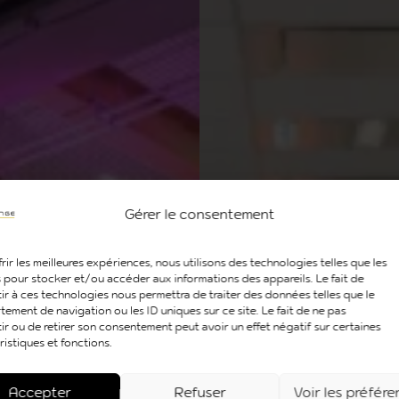
Gérer le consentement
rir les meilleures expériences, nous utilisons des technologies telles que les
 pour stocker et/ou accéder aux informations des appareils. Le fait de
ir à ces technologies nous permettra de traiter des données telles que le
ement de navigation ou les ID uniques sur ce site. Le fait de ne pas
ir ou de retirer son consentement peut avoir un effet négatif sur certaines
ristiques et fonctions.
Accepter
Refuser
Voir les préfér