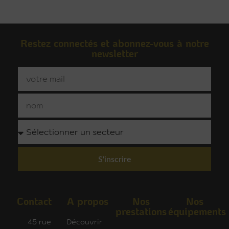
Restez connectés et abonnez-vous à notre
newsletter
S'inscrire
Contact
A propos
Nos
Nos
prestations
équipements
45 rue
Découvrir