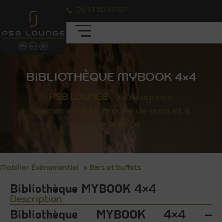
05 61 50 80 07
BIBLIOTHÈQUE MYBOOK 4×4
PSB
LOUNGE
, votre agence
évènementielle proche de vous et à
votre service
Mobilier Évènementiel
>
Bars et buffets
Bibliothèque MYBOOK 4×4
Description
Bibliothèque MYBOOK 4×4 –