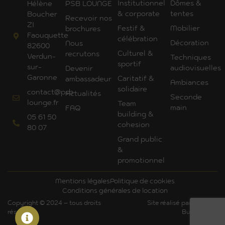
Institutionnel
Dômes &
Hélène
PSB LOUNGE
& corporate
tentes
Boucher
Recevoir nos
ZI
Festif &
Mobilier
brochures
Faouquette
célébration
Décoration
Nous
82600
Culturel &
recrutons
Verdun-
Techniques
sportif
sur-
audiovisuelles
Devenir
Garonne
Caritatif &
ambassadeur
Ambiances
solidaire
contact@psb-
Actualités
Seconde
lounge.fr
Team
main
FAQ
building &
05 61 50
cohesion
80 07
Grand public
&
promotionnel
Mentions légales
Politique de cookies
Conditions générales de location
Copyright © 2024 – tous droits
Site réalisé par Art'Com
réservés
Bureautique