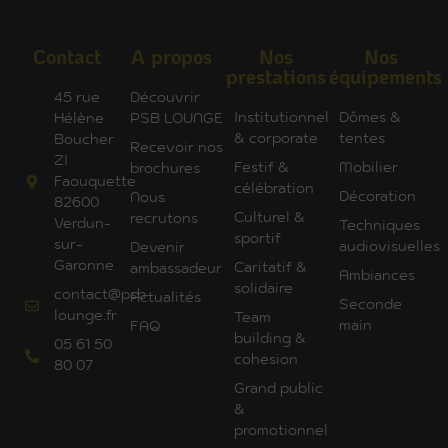
Contact
A propos
Nos
Nos
prestations
équipements
45 rue
Découvrir
Institutionnel
Dômes &
Hélène
PSB LOUNGE
& corporate
tentes
Boucher
Recevoir nos
ZI
Festif &
Mobilier
brochures
Faouquette
célébration
Décoration
Nous
82600
Culturel &
recrutons
Verdun-
Techniques
sportif
sur-
audiovisuelles
Devenir
Garonne
Caritatif &
ambassadeur
Ambiances
solidaire
contact@psb-
Actualités
Seconde
lounge.fr
Team
main
FAQ
building &
05 61 50
cohesion
80 07
Grand public
&
promotionnel