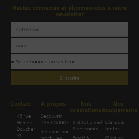
Restez connectés et abonnez-vous à notre
newsletter
S'inscrire
Contact
A propos
Nos
Nos
prestations
équipements
45 rue
Découvrir
Institutionnel
Dômes &
Hélène
PSB LOUNGE
& corporate
tentes
Boucher
Recevoir nos
ZI
Festif &
Mobilier
brochures